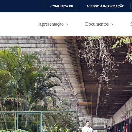
COMUNICA BR
ACESSO À INFORMAÇÃO
I
R
Apresentação
Documentos
P
A
R
A
O
C
O
N
T
E
Ú
D
O