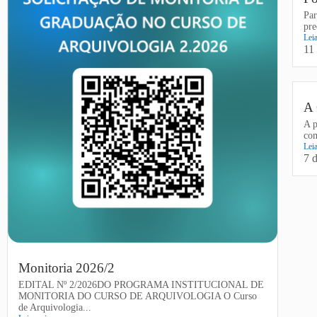
Par
pre
Lei
11
A 
A p
co
Lei
7 
Monitoria 2026/2
EDITAL Nº 2/2026DO PROGRAMA INSTITUCIONAL DE
MONITORIA DO CURSO DE ARQUIVOLOGIA O Curso
de Arquivologia...